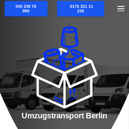
030 239 76
0176 321 11
990
230
Umzugstransport Berlin