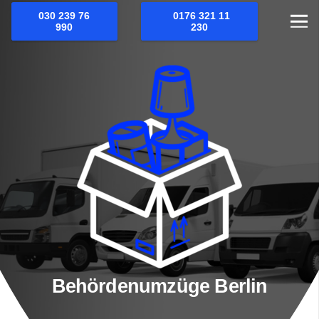
030 239 76
0176 321 11
990
230
Behördenumzüge Berlin